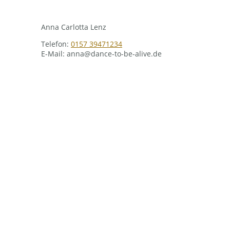
Anna Carlotta Lenz
Telefon:
0157 39471234
E-Mail: anna@dance-to-be-alive.de
Copyright. Alle Rechte vorbehalten.
©
Kontakt
Datenschutz